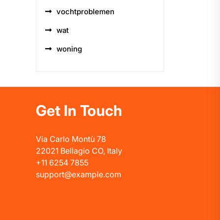
vochtproblemen
wat
woning
Get In Touch
Via Carlo Montù 78
22021 Bellagio CO, Italy
+11 6254 7855
support@example.com