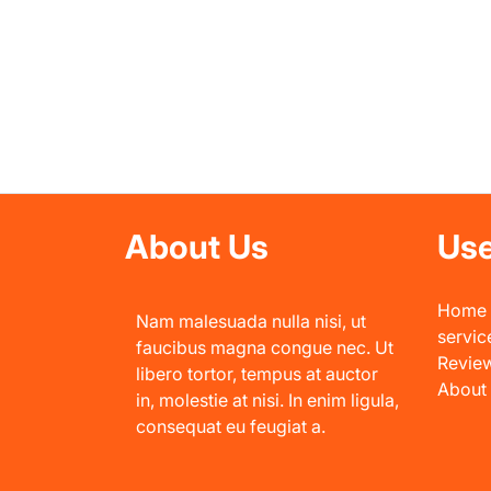
About Us
Use
Home
Nam malesuada nulla nisi, ut
servic
faucibus magna congue nec. Ut
Revie
libero tortor, tempus at auctor
About
in, molestie at nisi. In enim ligula,
consequat eu feugiat a.