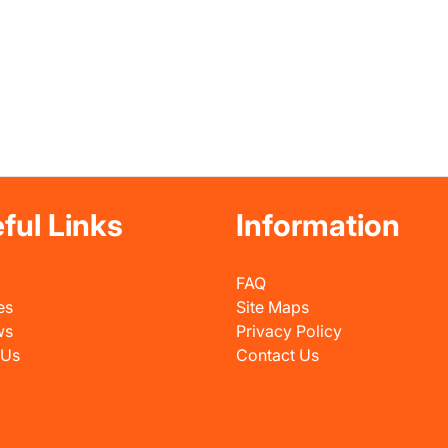
ful Links
Information
FAQ
es
Site Maps
ws
Privacy Policy
 Us
Contact Us