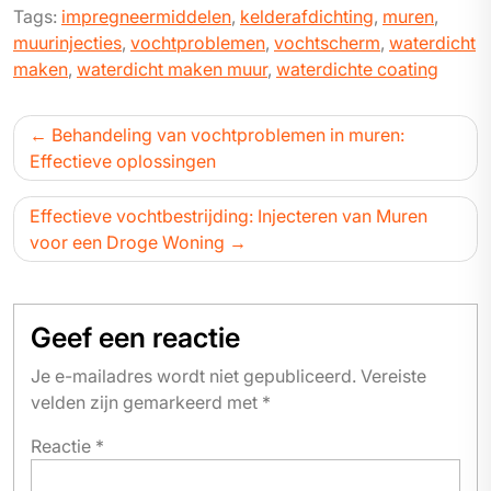
Tags:
impregneermiddelen
,
kelderafdichting
,
muren
,
muurinjecties
,
vochtproblemen
,
vochtscherm
,
waterdicht
maken
,
waterdicht maken muur
,
waterdichte coating
Bericht
Behandeling van vochtproblemen in muren:
navigatie
Effectieve oplossingen
Effectieve vochtbestrijding: Injecteren van Muren
voor een Droge Woning
Geef een reactie
Je e-mailadres wordt niet gepubliceerd.
Vereiste
velden zijn gemarkeerd met
*
Reactie
*