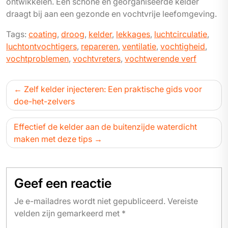
ontwikkelen. Een schone en georganiseerde kelder
draagt bij aan een gezonde en vochtvrije leefomgeving.
Tags:
coating
,
droog
,
kelder
,
lekkages
,
luchtcirculatie
,
luchtontvochtigers
,
repareren
,
ventilatie
,
vochtigheid
,
vochtproblemen
,
vochtvreters
,
vochtwerende verf
Bericht
Zelf kelder injecteren: Een praktische gids voor
navigatie
doe-het-zelvers
Effectief de kelder aan de buitenzijde waterdicht
maken met deze tips
Geef een reactie
Je e-mailadres wordt niet gepubliceerd.
Vereiste
velden zijn gemarkeerd met
*