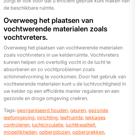
zorgt er ook voor dat u efficiënt gebruik kunt maken van
de beschikbare ruimte.
Overweeg het plaatsen van
vochtwerende materialen zoals
vochtvreters.
Overweeg het plaatsen van vochtwerende materialen
zoals vochtvreters in uw kelderruimte. Vochtvreters
kunnen helpen om overtollig vocht in de lucht te
absorberen en zo vochtproblemen zoals
schimmelvorming te voorkomen. Door het gebruik van
vochtwerende materialen kunt u de luchtvochtigheid in
uw kelder op een efficiënte manier reguleren en een
gezonde en droge omgeving creëren.
Tags:
georganiseerd houden
,
geuren
,
gezonde
leefomgeving
,
inrichting
,
leefruimte
,
lekkages
controleren
,
luchtcirculatie
,
luchtkwaliteit
,
mogelijkheden
,
opbergdozen
,
opbergrekken
,