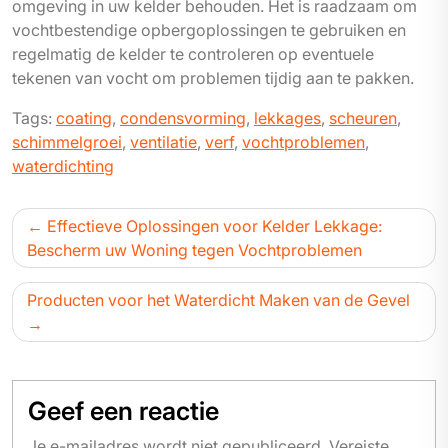
omgeving in uw kelder behouden. Het is raadzaam om
vochtbestendige opbergoplossingen te gebruiken en
regelmatig de kelder te controleren op eventuele
tekenen van vocht om problemen tijdig aan te pakken.
Tags:
coating
,
condensvorming
,
lekkages
,
scheuren
,
schimmelgroei
,
ventilatie
,
verf
,
vochtproblemen
,
waterdichting
Bericht
Effectieve Oplossingen voor Kelder Lekkage:
navigatie
Bescherm uw Woning tegen Vochtproblemen
Producten voor het Waterdicht Maken van de Gevel
Geef een reactie
Je e-mailadres wordt niet gepubliceerd.
Vereiste