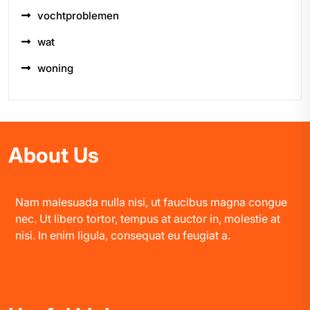
vochtproblemen
wat
woning
About Us
Nam malesuada nulla nisi, ut faucibus magna congue
nec. Ut libero tortor, tempus at auctor in, molestie at
nisi. In enim ligula, consequat eu feugiat a.