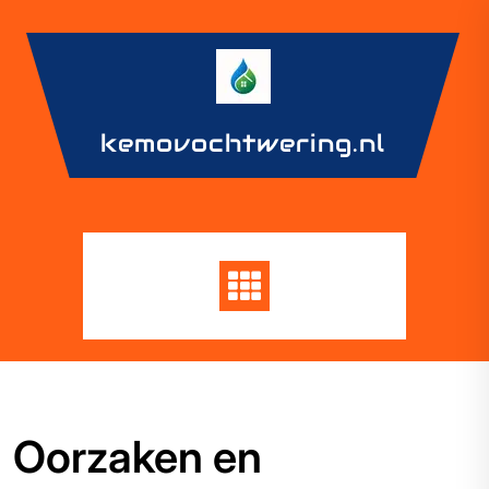
Skip
to
content
kemovochtwering.nl
Oorzaken en