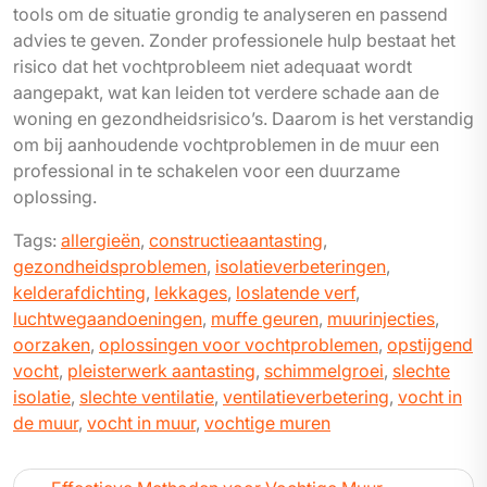
tools om de situatie grondig te analyseren en passend
advies te geven. Zonder professionele hulp bestaat het
risico dat het vochtprobleem niet adequaat wordt
aangepakt, wat kan leiden tot verdere schade aan de
woning en gezondheidsrisico’s. Daarom is het verstandig
om bij aanhoudende vochtproblemen in de muur een
professional in te schakelen voor een duurzame
oplossing.
Tags:
allergieën
,
constructieaantasting
,
gezondheidsproblemen
,
isolatieverbeteringen
,
kelderafdichting
,
lekkages
,
loslatende verf
,
luchtwegaandoeningen
,
muffe geuren
,
muurinjecties
,
oorzaken
,
oplossingen voor vochtproblemen
,
opstijgend
vocht
,
pleisterwerk aantasting
,
schimmelgroei
,
slechte
isolatie
,
slechte ventilatie
,
ventilatieverbetering
,
vocht in
de muur
,
vocht in muur
,
vochtige muren
Bericht