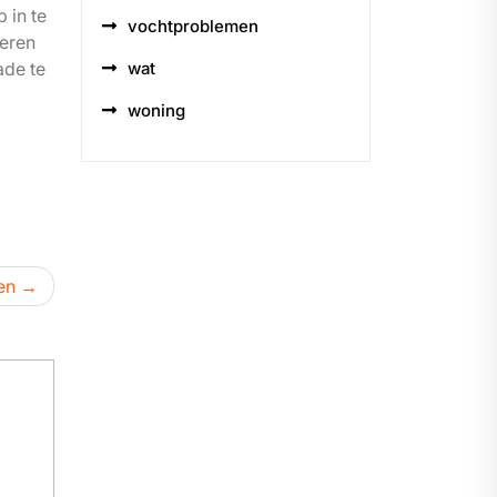
 in te
vochtproblemen
seren
wat
ade te
woning
en