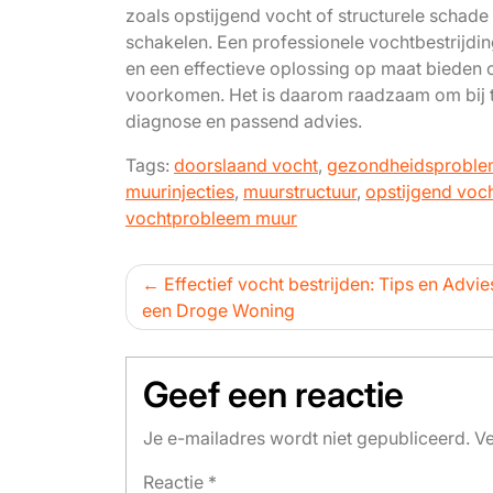
zoals opstijgend vocht of structurele schade 
schakelen. Een professionele vochtbestrijdi
en een effectieve oplossing op maat bieden 
voorkomen. Het is daarom raadzaam om bij tw
diagnose en passend advies.
Tags:
doorslaand vocht
,
gezondheidsprobl
muurinjecties
,
muurstructuur
,
opstijgend voc
vochtprobleem muur
Bericht
Effectief vocht bestrijden: Tips en Advi
een Droge Woning
navigatie
Geef een reactie
Je e-mailadres wordt niet gepubliceerd.
Ve
Reactie
*