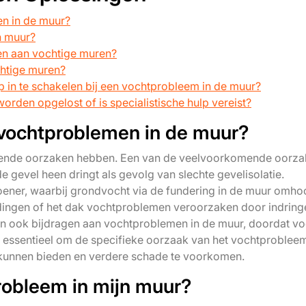
n in de muur?
n muur?
en aan vochtige muren?
chtige muren?
p in te schakelen bij een vochtprobleem in de muur?
rden opgelost of is specialistische hulp vereist?
 vochtproblemen in de muur?
lende oorzaken hebben. Een van de veelvoorkomende oorza
 gevel heen dringt als gevolg van slechte gevelisolatie.
ener, waarbij grondvocht via de fundering in de muur omh
idingen of het dak vochtproblemen veroorzaken door indrin
kan ook bijdragen aan vochtproblemen in de muur, doordat vo
s essentieel om de specifieke oorzaak van het vochtprobleem
e kunnen bieden en verdere schade te voorkomen.
robleem in mijn muur?