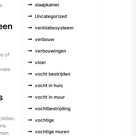
slaapkamer
en
Uncategorized
 een
ventilatiesysteem
verbouw
verbouwingen
s of
vloer
onele
vocht bestrijden
vocht in huis
s
vocht in muur
vochtbestrijding
hillen.
vochtige
ere
vochtige muren
emen