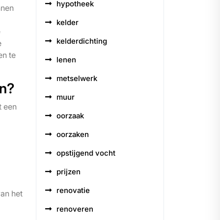
hypotheek
nnen
kelder
e
kelderdichting
e
en te
lenen
metselwerk
en?
muur
t een
oorzaak
oorzaken
opstijgend vocht
prijzen
renovatie
van het
renoveren