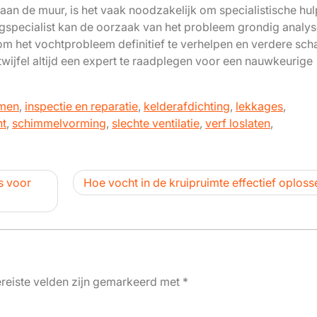
aan de muur, is het vaak noodzakelijk om specialistische hulp
ngspecialist kan de oorzaak van het probleem grondig analy
om het vochtprobleem definitief te verhelpen en verdere sch
ijfel altijd een expert te raadplegen voor een nauwkeurige
emen
,
inspectie en reparatie
,
kelderafdichting
,
lekkages
,
ht
,
schimmelvorming
,
slechte ventilatie
,
verf loslaten
,
es voor
Hoe vocht in de kruipruimte effectief oploss
reiste velden zijn gemarkeerd met
*