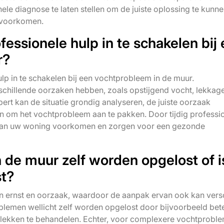
ele diagnose te laten stellen om de juiste oplossing te kunn
 voorkomen.
fessionele hulp in te schakelen bij
r?
lp in te schakelen bij een vochtprobleem in de muur.
chillende oorzaken hebben, zoals opstijgend vocht, lekkage
pert kan de situatie grondig analyseren, de juiste oorzaak
en om het vochtprobleem aan te pakken. Door tijdig professi
e aan uw woning voorkomen en zorgen voor een gezonde
 de muur zelf worden opgelost of i
st?
n ernst en oorzaak, waardoor de aanpak ervan ook kan versc
blemen wellicht zelf worden opgelost door bijvoorbeeld bet
tplekken te behandelen. Echter, voor complexere vochtprobl