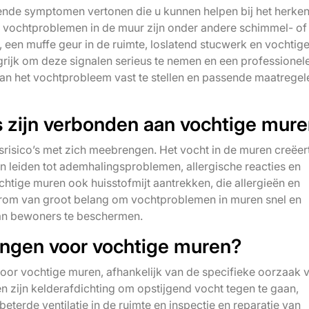
ende symptomen vertonen die u kunnen helpen bij het herke
vochtproblemen in de muur zijn onder andere schimmel- of
 een muffe geur in de ruimte, loslatend stucwerk en vochtig
ngrijk om deze signalen serieus te nemen en een professionel
van het vochtprobleem vast te stellen en passende maatregel
s zijn verbonden aan vochtige mur
risico’s met zich meebrengen. Het vocht in de muren creëer
 leiden tot ademhalingsproblemen, allergische reacties en
htige muren ook huisstofmijt aantrekken, die allergieën en
aarom van groot belang om vochtproblemen in muren snel en
van bewoners te beschermen.
singen voor vochtige muren?
voor vochtige muren, afhankelijk van de specifieke oorzaak 
n zijn kelderafdichting om opstijgend vocht tegen te gaan,
eterde ventilatie in de ruimte en inspectie en reparatie van