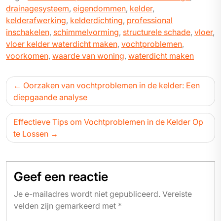
drainagesysteem
,
eigendommen
,
kelder
,
kelderafwerking
,
kelderdichting
,
professional
inschakelen
,
schimmelvorming
,
structurele schade
,
vloer
,
vloer kelder waterdicht maken
,
vochtproblemen
,
voorkomen
,
waarde van woning
,
waterdicht maken
Bericht
Oorzaken van vochtproblemen in de kelder: Een
navigatie
diepgaande analyse
Effectieve Tips om Vochtproblemen in de Kelder Op
te Lossen
Geef een reactie
Je e-mailadres wordt niet gepubliceerd.
Vereiste
velden zijn gemarkeerd met
*