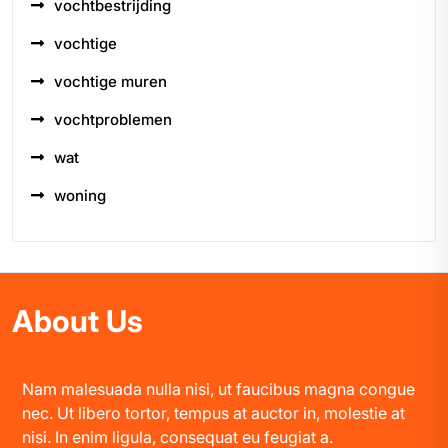
vochtbestrijding
vochtige
vochtige muren
vochtproblemen
wat
woning
About Us
Nam malesuada nulla nisi, ut faucibus magna congue
nec. Ut libero tortor, tempus at auctor in, molestie at
nisi. In enim ligula, consequat eu feugiat a.