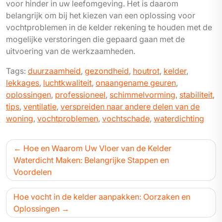
voor hinder in uw leefomgeving. Het is daarom
belangrijk om bij het kiezen van een oplossing voor
vochtproblemen in de kelder rekening te houden met de
mogelijke verstoringen die gepaard gaan met de
uitvoering van de werkzaamheden.
Tags:
duurzaamheid
,
gezondheid
,
houtrot
,
kelder
,
lekkages
,
luchtkwaliteit
,
onaangename geuren
,
oplossingen
,
professioneel
,
schimmelvorming
,
stabiliteit
,
tips
,
ventilatie
,
verspreiden naar andere delen van de
woning
,
vochtproblemen
,
vochtschade
,
waterdichting
Bericht
Hoe en Waarom Uw Vloer van de Kelder
navigatie
Waterdicht Maken: Belangrijke Stappen en
Voordelen
Hoe vocht in de kelder aanpakken: Oorzaken en
Oplossingen