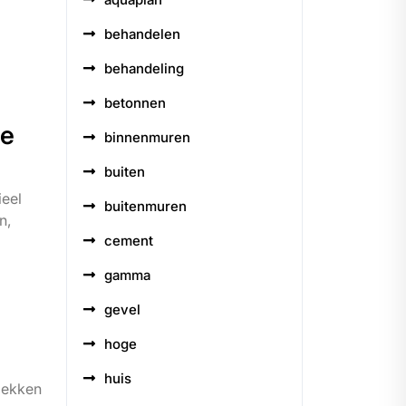
behandelen
behandeling
betonnen
te
binnenmuren
buiten
ieel
buitenmuren
n,
cement
gamma
gevel
hoge
huis
plekken