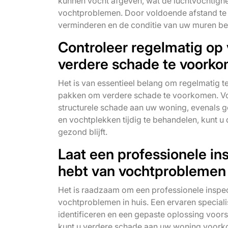
kunnen vocht afgeven, wat de luchtvochtigh
vochtproblemen. Door voldoende afstand te 
verminderen en de conditie van uw muren b
Controleer regelmatig op
verdere schade te voorko
Het is van essentieel belang om regelmatig 
pakken om verdere schade te voorkomen. Voc
structurele schade aan uw woning, evenals g
en vochtplekken tijdig te behandelen, kunt u
gezond blijft.
Laat een professionele ins
hebt van vochtproblemen i
Het is raadzaam om een professionele inspecti
vochtproblemen in huis. Een ervaren specia
identificeren en een gepaste oplossing voorste
kunt u verdere schade aan uw woning voorko