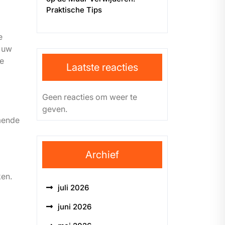
Praktische Tips
e
r uw
we
Laatste reacties
Geen reacties om weer te
geven.
mende
Archief
ken.
juli 2026
juni 2026