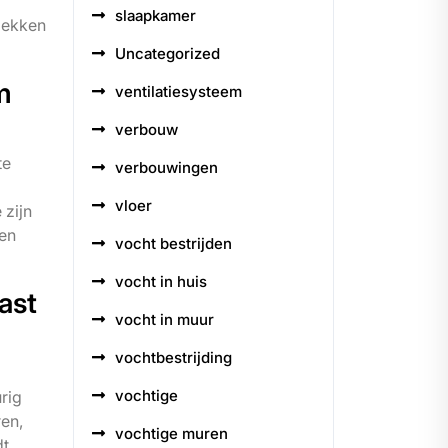
slaapkamer
lekken
Uncategorized
m
ventilatiesysteem
verbouw
te
verbouwingen
vloer
 zijn
 en
vocht bestrijden
vocht in huis
ast
vocht in muur
vochtbestrijding
vochtige
rig
ren,
vochtige muren
dt