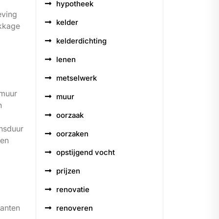
hypotheek
eving
kelder
ekkage
kelderdichting
lenen
metselwerk
 muur
muur
n
oorzaak
ensduur
oorzaken
 en
opstijgend vocht
prijzen
renovatie
lanten
renoveren