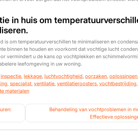
tie in huis om temperatuurverschil
iseren.
d is om temperatuurverschillen te minimaliseren en condensa
te binnen te houden en voorkomt dat vochtige lucht conden
oor vermindert u de kans op vochtplekken en schimmelvormi
abelere leefomgeving in uw woning.
,
inspectie
,
lekkage
,
luchtvochtigheid
,
oorzaken
,
oplossingen
ing
,
specialist
,
ventilatie
,
ventilatieroosters
,
vochtbestrijding
,
te materialen
uren:
Behandeling van vochtproblemen in m
Effectieve oplossing