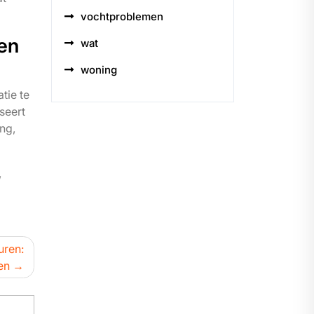
vochtproblemen
len
wat
woning
tie te
seert
ng,
,
uren:
en