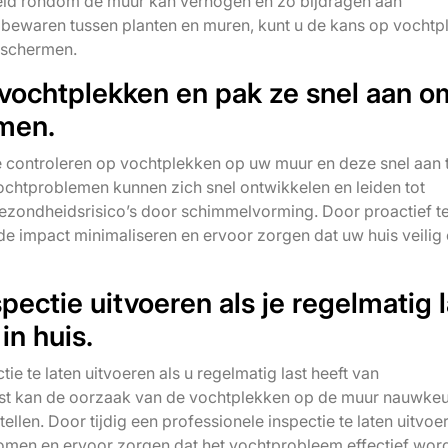
eid rondom de muur kan verhogen en zo bijdragen aan
bewaren tussen planten en muren, kunt u de kans op vochtp
eschermen.
 vochtplekken en pak ze snel aan o
men.
te controleren op vochtplekken op uw muur en deze snel aan 
htproblemen kunnen zich snel ontwikkelen en leiden tot
ezondheidsrisico’s door schimmelvorming. Door proactief te
 de impact minimaliseren en ervoor zorgen dat uw huis veilig
pectie uitvoeren als je regelmatig l
n huis.
e te laten uitvoeren als u regelmatig last heeft van
list kan de oorzaak van de vochtplekken op de muur nauwkeu
llen. Door tijdig een professionele inspectie te laten uitvoe
men en ervoor zorgen dat het vochtprobleem effectief wor