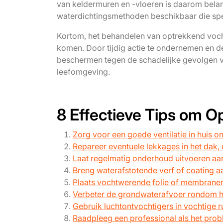
van keldermuren en -vloeren is daarom belangr
waterdichtingsmethoden beschikbaar die spec
Kortom, het behandelen van optrekkend voch
komen. Door tijdig actie te ondernemen en d
beschermen tegen de schadelijke gevolgen 
leefomgeving.
8 Effectieve Tips om 
Zorg voor een goede ventilatie in huis
Repareer eventuele lekkages in het dak, 
Laat regelmatig onderhoud uitvoeren aa
Breng waterafstotende verf of coating a
Plaats vochtwerende folie of membranen
Verbeter de grondwaterafvoer rondom he
Gebruik luchtontvochtigers in vochtige r
Raadpleeg een professional als het probl