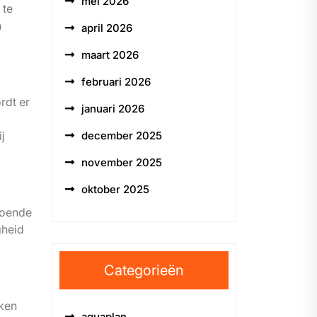
mei 2026
 te
n
april 2026
maart 2026
februari 2026
rdt er
januari 2026
december 2025
j
november 2025
oktober 2025
doende
gheid
Categorieën
aken
aquaplan