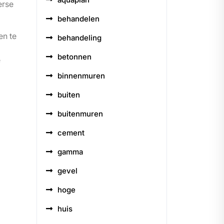
erse
behandelen
en te
behandeling
betonnen
e
binnenmuren
buiten
buitenmuren
cement
gamma
gevel
hoge
huis