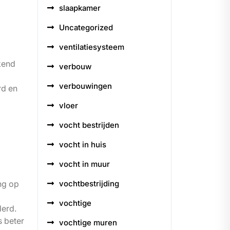
slaapkamer
Uncategorized
ventilatiesysteem
kend
verbouw
verbouwingen
rd en
vloer
vocht bestrijden
vocht in huis
vocht in muur
vochtbestrijding
ng op
vochtige
derd.
 beter
vochtige muren