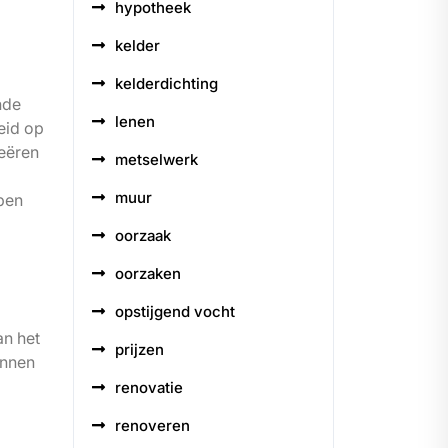
hypotheek
kelder
kelderdichting
nde
lenen
eid op
reëren
metselwerk
muur
ppen
oorzaak
oorzaken
opstijgend vocht
an het
prijzen
unnen
renovatie
renoveren