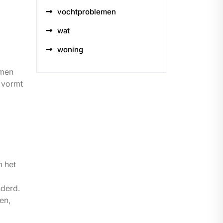
vochtproblemen
wat
woning
omen
 vormt
m het
nderd.
en,