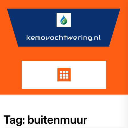
Skip
to
content
kemovochtwering.nl
Tag:
buitenmuur