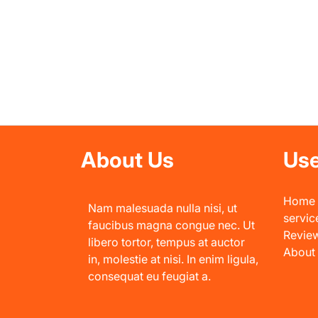
About Us
Use
Home
Nam malesuada nulla nisi, ut
servic
faucibus magna congue nec. Ut
Revie
libero tortor, tempus at auctor
About
in, molestie at nisi. In enim ligula,
consequat eu feugiat a.