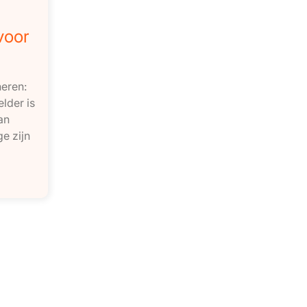
voor
neren:
lder is
an
e zijn