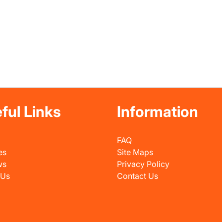
ful Links
Information
FAQ
es
Site Maps
ws
Privacy Policy
 Us
Contact Us