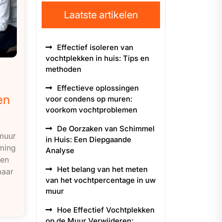
Laatste artikelen
Effectief isoleren van
vochtplekken in huis: Tips en
methoden
Effectieve oplossingen
en
voor condens op muren:
voorkom vochtproblemen
De Oorzaken van Schimmel
muur
in Huis: Een Diepgaande
ming
Analyse
nen
Het belang van het meten
maar
van het vochtpercentage in uw
muur
Hoe Effectief Vochtplekken
op de Muur Verwijderen: