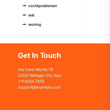
vochtproblemen
wat
woning
Get In Touch
Via Carlo Montù 78
22021 Bellagio CO, Italy
+11 6254 7855
support@example.com