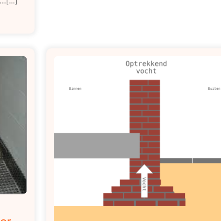
[...]