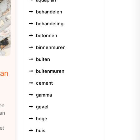
behandelen
behandeling
betonnen
binnenmuren
buiten
buitenmuren
van
cement
gamma
en
gevel
an
hoge
et
huis