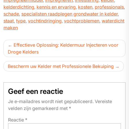
impregneermiddel
,
impregneren
,
investering
,
kelder
,
kelderdichting
,
kennis en ervaring
,
kosten
,
professionals
,
schade
,
specialisten raadplegen grondwater in kelder
,
staat
,
type
,
vochtindringing
,
vochtproblemen
,
waterdicht
maken
Bericht
Effectieve Oplossing: Keldermuur Injecteren voor
navigatie
Droge Kelders
Bescherm uw Kelder met Professionele Bekuiping
Geef een reactie
Je e-mailadres wordt niet gepubliceerd.
Vereiste
velden zijn gemarkeerd met
*
Reactie
*