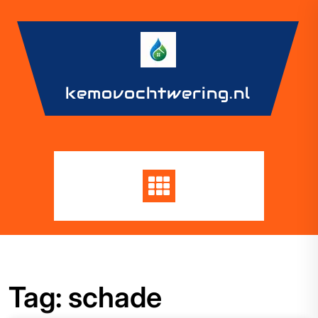
Skip
to
content
kemovochtwering.nl
Tag:
schade