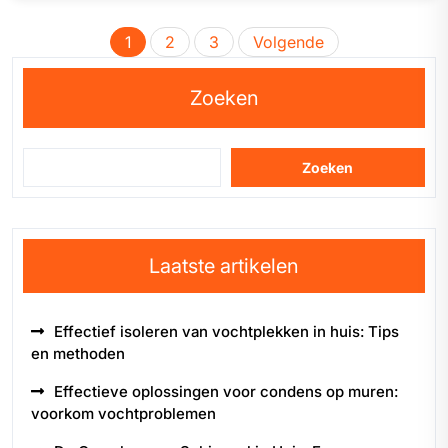
Berichten
1
2
3
Volgende
paginering
Zoeken
Zoeken
Laatste artikelen
Effectief isoleren van vochtplekken in huis: Tips
en methoden
Effectieve oplossingen voor condens op muren:
voorkom vochtproblemen