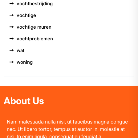
vochtbestrijding
vochtige
vochtige muren
vochtproblemen
wat
woning
About Us
Nam malesuada nulla nisi, ut faucibus magna congue
nec. Ut libero tortor, tempus at auctor in, molestie at
nisi. In enim ligula, consequat eu feugiat a.