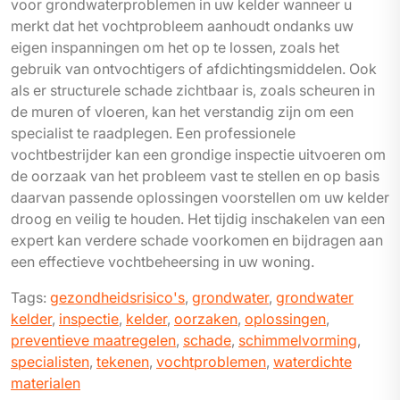
voor grondwaterproblemen in uw kelder wanneer u
merkt dat het vochtprobleem aanhoudt ondanks uw
eigen inspanningen om het op te lossen, zoals het
gebruik van ontvochtigers of afdichtingsmiddelen. Ook
als er structurele schade zichtbaar is, zoals scheuren in
de muren of vloeren, kan het verstandig zijn om een
specialist te raadplegen. Een professionele
vochtbestrijder kan een grondige inspectie uitvoeren om
de oorzaak van het probleem vast te stellen en op basis
daarvan passende oplossingen voorstellen om uw kelder
droog en veilig te houden. Het tijdig inschakelen van een
expert kan verdere schade voorkomen en bijdragen aan
een effectieve vochtbeheersing in uw woning.
Tags:
gezondheidsrisico's
,
grondwater
,
grondwater
kelder
,
inspectie
,
kelder
,
oorzaken
,
oplossingen
,
preventieve maatregelen
,
schade
,
schimmelvorming
,
specialisten
,
tekenen
,
vochtproblemen
,
waterdichte
materialen