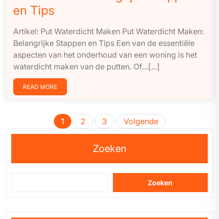
en Tips
Artikel: Put Waterdicht Maken Put Waterdicht Maken:
Belangrijke Stappen en Tips Een van de essentiële
aspecten van het onderhoud van een woning is het
waterdicht maken van de putten. Of…[...]
READ MORE
Berichten
1
2
3
Volgende
paginering
Zoeken
Zoeken