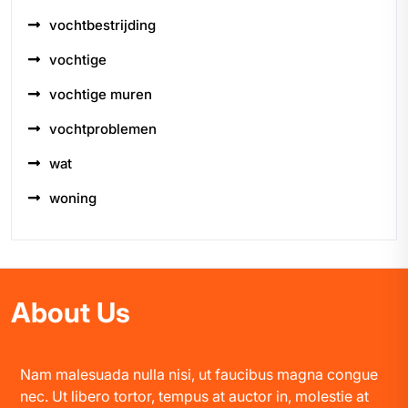
vochtbestrijding
vochtige
vochtige muren
vochtproblemen
wat
woning
About Us
Nam malesuada nulla nisi, ut faucibus magna congue
nec. Ut libero tortor, tempus at auctor in, molestie at