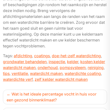
of beschadigingen zijn rondom het raamkozijn en herstel
deze indien nodig. Breng vervolgens de
afdichtingsmaterialen aan langs de randen van het raam
om een waterdichte barrière te creëren. Zorg ervoor dat
het raam goed sluit en geen ruimte laat voor
waterinsijpeling. Op deze manier kunt u uw kelderraam
effectief waterdicht maken en uw kelder beschermen
tegen vochtproblemen.
Tags:
afdichting
,
coatings
,
doe-het-zelf waterdichting
,
grondwater behandelen
,
inspectie
,
kelder
,
kosten kelder
waterdicht maken
,
onderhoud
,
pompsysteem
,
reiniging
,
tips
,
ventilatie
,
waterdicht maken
,
waterdichte coating
,
waterdichte verf
,
zelf kelder waterdicht maken
Bericht
Wat is het ideale percentage vocht in huis voor
navigatie
een gezond binnenklimaat?