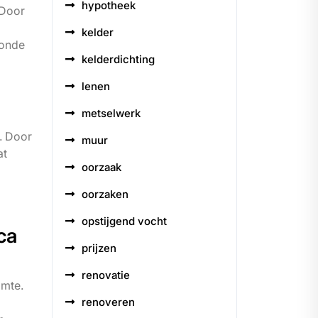
hypotheek
 Door
kelder
zonde
kelderdichting
lenen
metselwerk
. Door
muur
at
oorzaak
oorzaken
opstijgend vocht
ca
prijzen
renovatie
imte.
renoveren