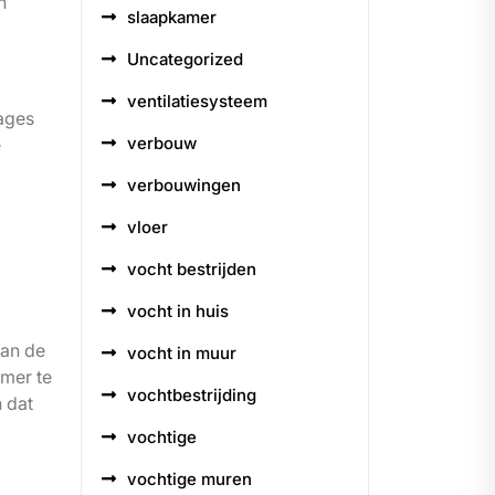
n
slaapkamer
Uncategorized
ventilatiesysteem
kages
verbouw
e
verbouwingen
vloer
vocht bestrijden
vocht in huis
aan de
vocht in muur
amer te
vochtbestrijding
 dat
vochtige
vochtige muren