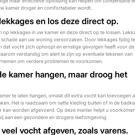
ige maar effectieve oplossing kan helpen om condensatie e
w kamer droger en comfortabeler wordt.
lekkages en los deze direct op.
en op lekkages in uw kamer en deze direct op te lossen. Lek
 schade aan uw woning veroorzaken. Door lekkages tijdig t
n dat vocht zich ophoopt en ernstige gevolgen heeft voor de
daarom verstandig om alert te zijn op eventuele tekenen van
ndernemen om verdere problemen te voorkomen.
n de kamer hangen, maar droog het
 kamer te laten hangen, omdat dit extra vocht kan toevoegen 
en. Het is raadzaam om natte kleding buiten of in de badk
er kan worden afgevoerd. Op deze manier helpt u voorkomen
bij aan een gezondere en drogere leefomgeving.
 veel vocht afgeven, zoals varens.