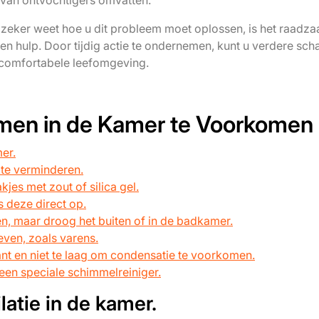
van ontvochtigers omvatten.
et zeker weet hoe u dit probleem moet oplossen, is het raad
 en hulp. Door tijdig actie te ondernemen, kunt u verdere sch
comfortabele leefomgeving.
men in de Kamer te Voorkomen
er.
 te verminderen.
kjes met zout of silica gel.
s deze direct op.
en, maar droog het buiten of in de badkamer.
even, zoals varens.
nt en niet te laag om condensatie te voorkomen.
een speciale schimmelreiniger.
latie in de kamer.