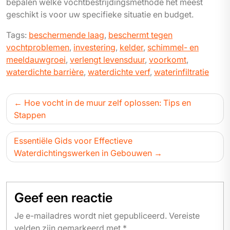
bepalen welke vochtbestrijdingsmethode het meest
geschikt is voor uw specifieke situatie en budget.
Tags:
beschermende laag
,
beschermt tegen
vochtproblemen
,
investering
,
kelder
,
schimmel- en
meeldauwgroei
,
verlengt levensduur
,
voorkomt
,
waterdichte barrière
,
waterdichte verf
,
waterinfiltratie
Bericht
Hoe vocht in de muur zelf oplossen: Tips en
navigatie
Stappen
Essentiële Gids voor Effectieve
Waterdichtingswerken in Gebouwen
Geef een reactie
Je e-mailadres wordt niet gepubliceerd.
Vereiste
velden zijn gemarkeerd met
*