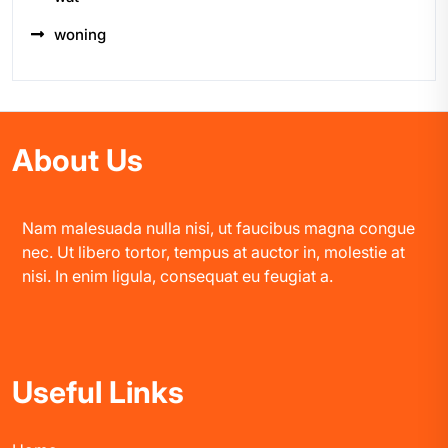
woning
About Us
Nam malesuada nulla nisi, ut faucibus magna congue
nec. Ut libero tortor, tempus at auctor in, molestie at
nisi. In enim ligula, consequat eu feugiat a.
Useful Links